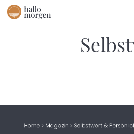
Selbst
Home
>
Magazin
>
Selbstwert & Persönlic