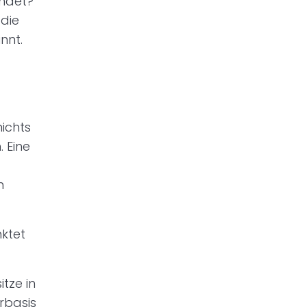
endet?
 die
nnt.
nichts
 Eine
n
nktet
tze in
rbasis