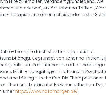
onym Hilfe zu erhalten, verändert grundlegend, wie
en und erleben“, erklärt Johanna Trittien. „Wart
line-Therapie kann ein entscheidender erster Schrit
e Online-Therapie durch staatlich approbierte
sunabhängig. Gegründet von Johanna Trittien, D
erapeutin, um Patient:innen die oft monatelange
aren. Mit ihrer langjährigen Erfahrung in Psychoth
e moderne Lösung zu schaffen. Die Therapeut:innen 
 von Themen ab, darunter Beziehungsthemen, Depr
n unter
https://www.hallomorgen.de/
.