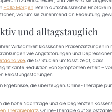
erapieform zu entscheiden, und wie wird sie angew
rm
Hallo Morgen
liefern aufschlussreiche Einblicke in
tlichen, warum sie zunehmend an Bedeutung gewi
ktiv und alltagstauglich
ihrer Wirksamkeit klassischen Präsenzsitzungen in 
rkrankungen wie Angststörungen und Depressionen.
etaanalyse
, die 57 Studien umfasst, zeigt, dass
 signifikante Reduktion von Symptomen erzielt – vo
en Belastungsstörungen.
en Ergebnisse, die überzeugen. Online-Therapie pu
 die hohe Nachfrage und die begrenzten Kassensi
nen Therapieplatz
. Online-Therapie auf Selbstzahle