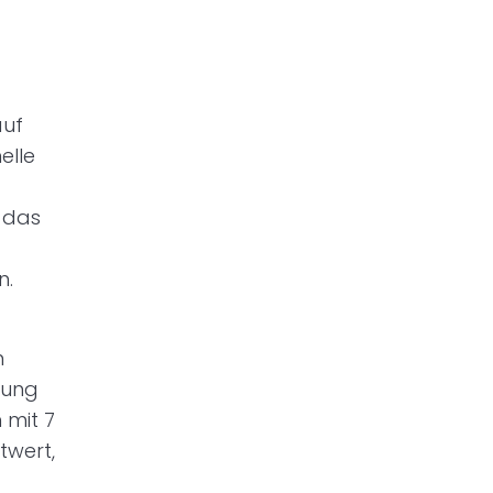
auf
elle
 das
n.
n
tung
 mit 7
twert,