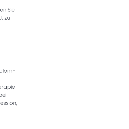
en Sie
t zu
iplom-
erapie
bei
ession,