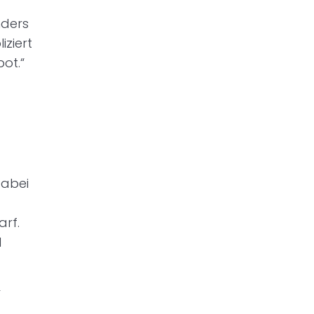
nders
iziert
ot.“
Dabei
arf.
d
r