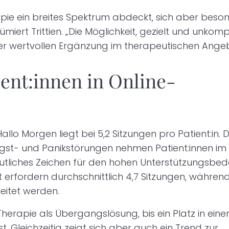
rapie ein breites Spektrum abdeckt, sich aber beso
ert Trittien. „Die Möglichkeit, gezielt und unkompl
ner wertvollen Ergänzung im therapeutischen Angeb
ient:innen in Online-
llo Morgen liegt bei 5,2 Sitzungen pro Patient:in. 
 Angst- und Panikstörungen nehmen Patient:innen im
deutliches Zeichen für den hohen Unterstützungsbed
erfordern durchschnittlich 4,7 Sitzungen, währen
eitet werden.
-Therapie als Übergangslösung, bis ein Platz in eine
. Gleichzeitig zeigt sich aber auch ein Trend zur