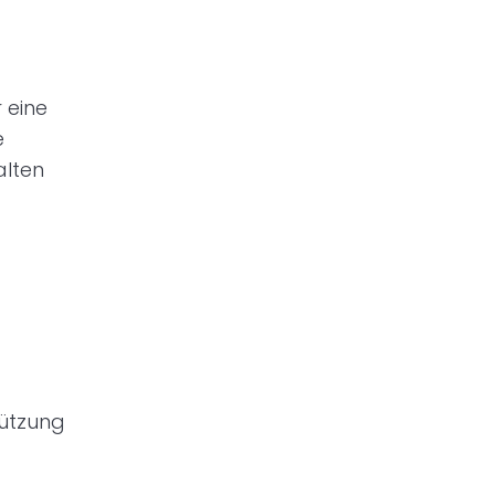
 eine
e
alten
tützung